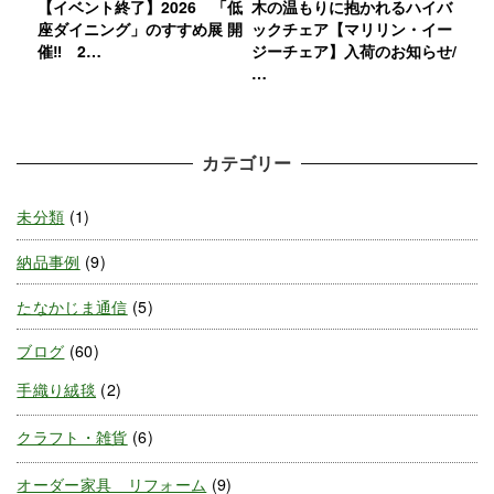
【イベント終了】2026 「低
木の温もりに抱かれるハイバ
座ダイニング」のすすめ展 開
ックチェア【マリリン・イー
催‼ 2…
ジーチェア】入荷のお知らせ/
…
カテゴリー
未分類
(1)
納品事例
(9)
たなかじま通信
(5)
ブログ
(60)
手織り絨毯
(2)
クラフト・雑貨
(6)
オーダー家具 リフォーム
(9)