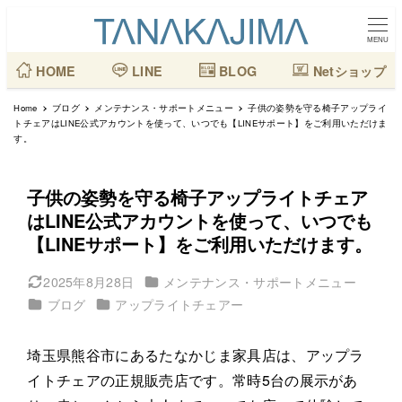
メ
イ
MENU
ン
HOME
LINE
BLOG
Netショップ
コ
Home
ブログ
メンテナンス・サポートメニュー
子供の姿勢を守る椅子アップライ
ン
トチェアはLINE公式アカウントを使って、いつでも【LINEサポート】をご利用いただけま
す。
テ
ン
ツ
子供の姿勢を守る椅子アップライトチェア
はLINE公式アカウントを使って、いつでも
へ
【LINEサポート】をご利用いただけます。
移
動
カテゴリー
2025年8月28日
メンテナンス・サポートメニュー
更新日
カテゴリー
カテゴリー
ブログ
アップライトチェアー
埼玉県熊谷市にあるたなかじま家具店は、アップラ
イトチェアの正規販売店です。常時5台の展示があ