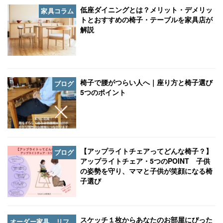
低座ダイニングとは？メリット・デメリッ
家具コラム
トとおすすめの椅子・テーブルを家具店が
解説
椅子で腰がつらい人へ｜座り方と椅子選び
ブログ
5つのポイント
【アップライトチェアってどんな椅子？】
ブログ
アップライトチェア・5つのPOINT 子供
の姿勢を守り、ママと子供が笑顔になる椅
子選び
スケッチ１枚からあなたのお部屋にぴった
オーダー家具 リフ