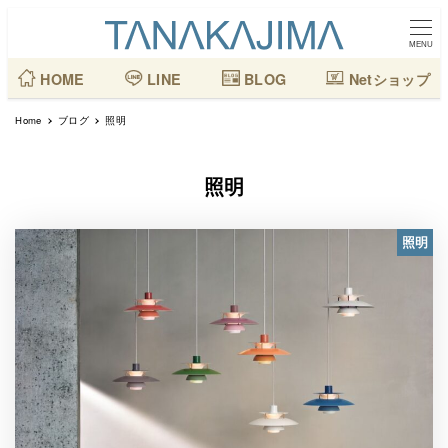
メ
イ
MENU
ン
HOME
LINE
BLOG
Netショップ
コ
Home
ブログ
照明
ン
テ
照明
ン
ツ
照明
へ
移
動