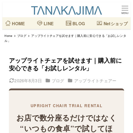
メ
イ
MENU
ン
HOME
LINE
BLOG
Netショップ
コ
Home
ブログ
アップライトチェアを試せます｜購入前に安心できる「お試しレンタ
ン
ル」
テ
ン
アップライトチェアを試せます｜購入前に
ツ
安心できる「お試しレンタル」
へ
カテゴリー
カテゴリー
2026年8月3日
ブログ
アップライトチェアー
移
更新日
動
UPRIGHT CHAIR TRIAL RENTAL
お店で数分座るだけではなく
“いつもの食卓”で試してほ