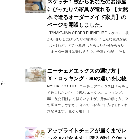
スケッチ１枚からあなたのお部屋
にぴったりの家具が造れる 【天然
木で造るオーダーメイド家具】の
ページを開設しました。
TANAKAJIMA ORDER FURNITURE スケッチ一枚
から 暮らしにぴったりの家具を 「こんな家具が欲
しいけれど、どこへ相談したらよいか分からない」
「オーダー家具は難しそうで、予算も心配」 そ […]
ニーチェアエックスの選び方｜
Ｘ・ロッキング・80の違いを比較
は、
NYCHAIR X GUIDE ニーチェアエックスは「何をし
て過ごしたいか」で選ぶ エックス、ロッキング、
80。見た目はよく似ていますが、身体の預け方、立
ち座りのしやすさ、向いている過ごし方はそれぞれ
異なります。色から選 […]
アップライトチェアが届くまでレ
ンタルできます｜購入後すぐ使い