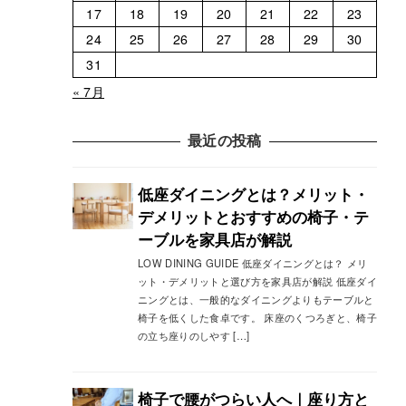
17
18
19
20
21
22
23
24
25
26
27
28
29
30
31
« 7月
最近の投稿
低座ダイニングとは？メリット・
デメリットとおすすめの椅子・テ
ーブルを家具店が解説
LOW DINING GUIDE 低座ダイニングとは？ メリ
ット・デメリットと選び方を家具店が解説 低座ダイ
ニングとは、一般的なダイニングよりもテーブルと
椅子を低くした食卓です。 床座のくつろぎと、椅子
の立ち座りのしやす […]
椅子で腰がつらい人へ｜座り方と