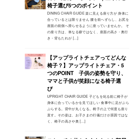
椅子選び5つのポイント
DINING CHAIR GUIDE 楽に見える座り方が 身体に
合っているとは限りません 腰を前へずらし、お尻を
座面の前側へ滑らせるように座っていませんか。 そ
の座り方は、単なる癖ではなく、座面の高さ・奥行
き・背もたれが […]
【アップライトチェアってどんな
椅子？】アップライトチェア・5
つのPOINT 子供の姿勢を守り、
ママと子供が笑顔になる椅子選
び
UPRIGHT CHAIR GUIDE 子どもを叱る前に椅子が
身体に合っているかを見てほしい 食事中に足がぶら
ぶらする。背中が丸くなる。椅子の上で何度も座り
直す。その姿は、お子さまの行儀だけが原因ではな
く、椅子の高さや奥 […]