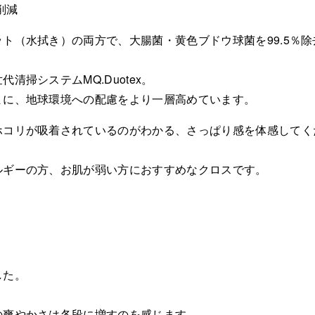
削減
ト（水拭き）の両方で、大腸菌・黄色ブドウ球菌を99.5％除
掃システムMQ.Duotex。
まに、地球環境への配慮をより一層高めています。
ホコリが吸着されているのがわかる、さっぱり感を体感してく
ルギーの方、お肌が弱い方におすすめなクロスです。
した。
の爽やかさは各段に増すのを感じます。