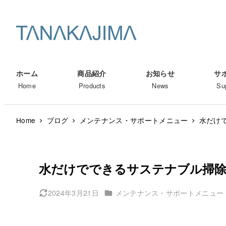
メ
イ
ン
コ
ン
ホーム
商品紹介
お知らせ
サ
テ
Home
Products
News
Su
ン
ツ
Home
ブログ
メンテナンス・サポートメニュー
水だけ
へ
移
動
水だけでできるサステナブル掃除
カテゴリー
2024年3月21日
メンテナンス・サポートメニュー
更新日