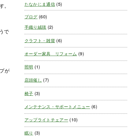
たなかじま通信
(5)
ます。
ブログ
(60)
手織り絨毯
(2)
うで
クラフト・雑貨
(6)
オーダー家具 リフォーム
(9)
照明
(1)
プが
店頭催し
(7)
椅子
(3)
メンテナンス・サポートメニュー
(6)
アップライトチェアー
(10)
眠り
(3)