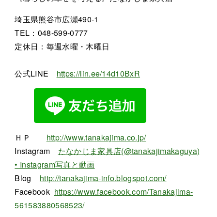
埼玉県熊谷市広瀬490-1
TEL：048-599-0777
定休日：毎週水曜・木曜日
公式LINE
https://lin.ee/14d10BxR
ＨＰ
http://www.tanakajima.co.jp/
Instagram
たなかじま家具店(@tanakajimakaguya)
• Instagram写真と動画
Blog
http://tanakajima-info.blogspot.com/
Facebook
https://www.facebook.com/Tanakajima-
561583880568523/