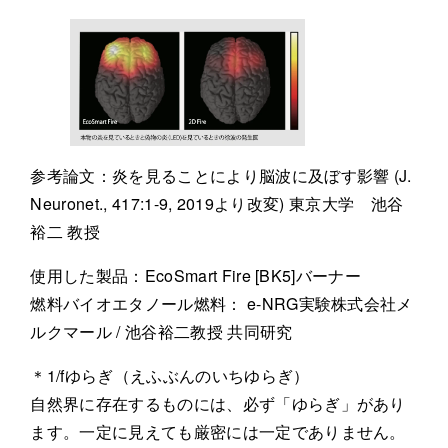
参考論文：炎を見ることにより脳波に及ぼす影響 (J.
Neuronet., 417:1-9, 2019より改変) 東京大学 池谷
裕二 教授
使用した製品：EcoSmart Fire [BK5]バーナー
燃料バイオエタノール燃料： e-NRG実験株式会社メ
ルクマール / 池谷裕二教授 共同研究
＊1/fゆらぎ（えふぶんのいちゆらぎ）
自然界に存在するものには、必ず「ゆらぎ」があり
ます。一定に見えても厳密には一定でありません。