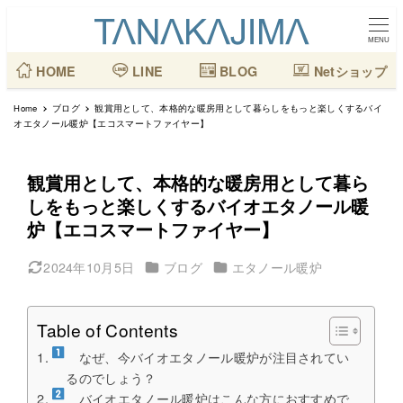
メ
イ
MENU
ン
HOME
LINE
BLOG
Netショップ
コ
Home
ブログ
観賞用として、本格的な暖房用として暮らしをもっと楽しくするバイ
ン
オエタノール暖炉【エコスマートファイヤー】
テ
ン
観賞用として、本格的な暖房用として暮ら
ツ
しをもっと楽しくするバイオエタノール暖
へ
炉【エコスマートファイヤー】
移
カテゴリー
カテゴリー
2024年10月5日
ブログ
エタノール暖炉
動
更新日
Table of Contents
なぜ、今バイオエタノール暖炉が注目されてい
るのでしょう？
バイオエタノール暖炉はこんな方におすすめで