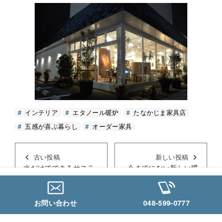
インテリア
エタノール暖炉
たなかじま家具店
五感が喜ぶ暮らし
オーダー家具
古い投稿
新しい投稿
水だけでできるサステ
今までにない新しい暖
ナブル掃除のススメ
炉【バイオエタノール
MQモップ＆MQクロ…
暖炉・エコスマート
フ…
お問い合わせ
048-599-0777