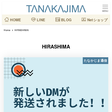
メ
イ
MENU
ン
HOME
LINE
BLOG
Netショップ
コ
Home
HIRASHIMA
ン
テ
HIRASHIMA
ン
ツ
たなかじま通信
へ
移
動