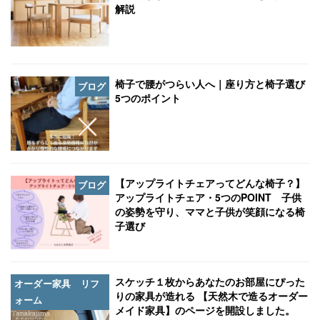
解説
椅子で腰がつらい人へ｜座り方と椅子選び
ブログ
5つのポイント
【アップライトチェアってどんな椅子？】
ブログ
アップライトチェア・5つのPOINT 子供
の姿勢を守り、ママと子供が笑顔になる椅
子選び
スケッチ１枚からあなたのお部屋にぴった
オーダー家具 リフ
りの家具が造れる 【天然木で造るオーダー
ォーム
メイド家具】のページを開設しました。