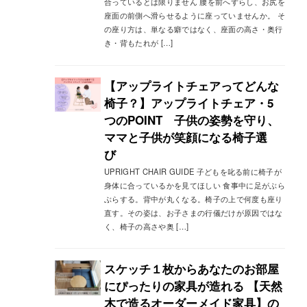
合っているとは限りません 腰を前へずらし、お尻を
座面の前側へ滑らせるように座っていませんか。 そ
の座り方は、単なる癖ではなく、座面の高さ・奥行
き・背もたれが […]
【アップライトチェアってどんな
椅子？】アップライトチェア・5
つのPOINT 子供の姿勢を守り、
ママと子供が笑顔になる椅子選
び
UPRIGHT CHAIR GUIDE 子どもを叱る前に椅子が
身体に合っているかを見てほしい 食事中に足がぶら
ぶらする。背中が丸くなる。椅子の上で何度も座り
直す。その姿は、お子さまの行儀だけが原因ではな
く、椅子の高さや奥 […]
スケッチ１枚からあなたのお部屋
にぴったりの家具が造れる 【天然
木で造るオーダーメイド家具】の