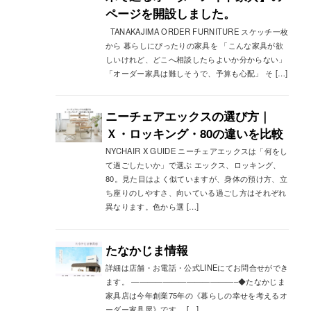
ページを開設しました。
TANAKAJIMA ORDER FURNITURE スケッチ一枚
から 暮らしにぴったりの家具を 「こんな家具が欲
しいけれど、どこへ相談したらよいか分からない」
「オーダー家具は難しそうで、予算も心配」 そ […]
ニーチェアエックスの選び方｜
Ｘ・ロッキング・80の違いを比較
NYCHAIR X GUIDE ニーチェアエックスは「何をし
て過ごしたいか」で選ぶ エックス、ロッキング、
80。見た目はよく似ていますが、身体の預け方、立
ち座りのしやすさ、向いている過ごし方はそれぞれ
異なります。色から選 […]
たなかじま情報
詳細は店舗・お電話・公式LINEにてお問合せができ
ます。 —————————————–◆たなかじま
家具店は今年創業75年の《暮らしの幸せを考えるオ
ーダー家具屋》です。 […]