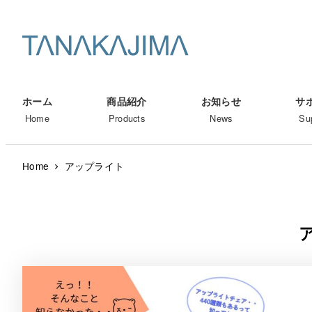
メ
イ
ン
コ
ン
ホーム
商品紹介
お知らせ
サ
テ
Home
Products
News
Su
ン
ツ
Home
アップライト
へ
移
動