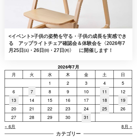
<イベント>子供の姿勢を守る・子供の成長を実感でき
る アップライトチェア確認会＆体験会を〈2026年7
月25日㈯・26日㈰・27日㈪〉 に開催します！
2026年7月
月
火
水
木
金
土
日
1
2
3
4
5
6
7
8
9
10
11
12
13
14
15
16
17
18
19
20
21
22
23
24
25
26
27
28
29
30
31
« 6月
8月 »
カテゴリー