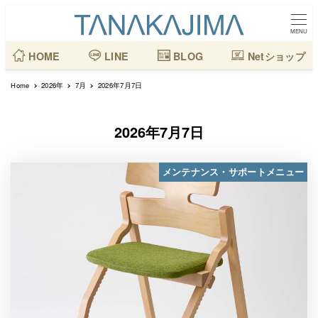
メ
イ
MENU
ン
HOME
LINE
BLOG
Netショップ
コ
Home
2026年
7月
2026年7月7日
ン
テ
2026年7月7日
ン
ツ
メンテナンス・サポートメニュー
へ
移
動