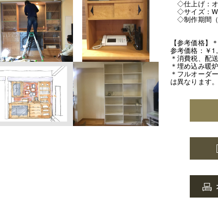
◇仕上げ：オ
◇サイズ：W25
◇制作期間（
【参考価格】
参考価格：￥1,0
＊消費税、配
＊埋め込み暖
＊フルオーダ
は異なります