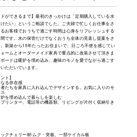
ードができるまで】最初のきっかけは「定期購入している水
付けたい」というご相談でした。ご夫婦で忙しくお仕事をさ
ゃるお客様でおうちで過ごす時間は心身をリフレッシュする
時間です。水の保管だけでなくおうち全体の見直し提案をさ
。新築から15年たったお住まいで、日ごろ不便を感じてい
フォームとオーダーメイド家具で重点的に改装させて頂きま
グボードは暖炉を埋め込み、趣味のモノを愛でながら過ごす
でいただいています。
イント】
になる存在感
た者たちを家具に入れ込んでデザインする。お気に入りのモ
ース
暖炉を埋め込んで暮らしを楽しむ
、プリンター、電話等の機器類、リビングが片付く収納引き
ックチェリー材/ムク・突板、一部ケイカル板