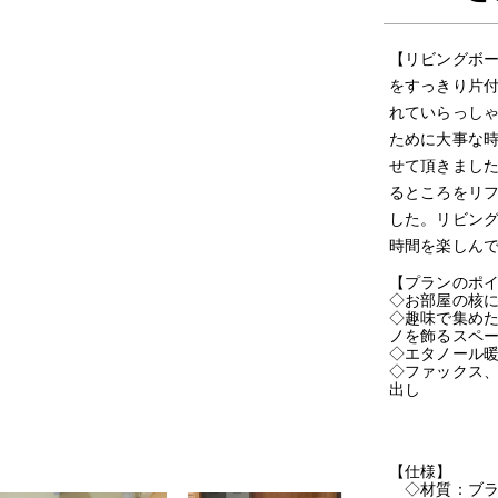
【リビングボ
をすっきり片
れていらっし
ために大事な
せて頂きました
るところをリ
した。リビン
時間を楽しん
【プランのポ
◇お部屋の核
◇趣味で集め
ノを飾るスペ
◇エタノール
◇ファックス
出し
【仕様】
◇材質：ブラ