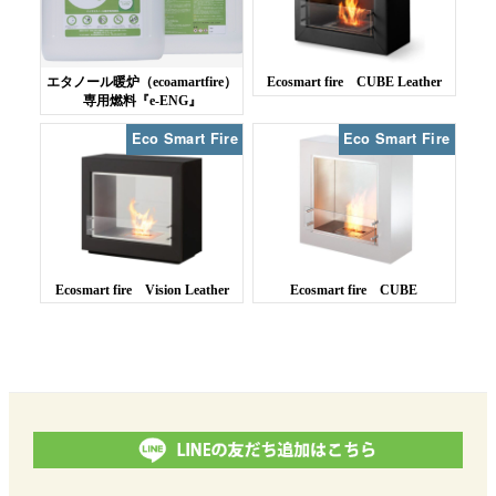
エタノール暖炉（ecoamartfire）
Ecosmart fire CUBE Leather
専用燃料『e-ENG』
Eco Smart Fire
Eco Smart Fire
Ecosmart fire Vision Leather
Ecosmart fire CUBE