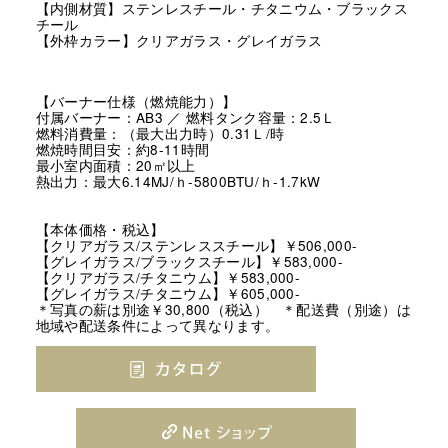
【内側材質】ステンレスチール・チタニウム・ブラックス
チール
【外枠カラー】クリアガラス・グレイガラス
【バーナー仕様（燃焼能力）】
付属バーナー：AB3 ／ 燃料タンク容量：2.5Ｌ
燃料消費量：（最大出力時）0.31Ｌ/時
燃焼時間目安：約8-11時間
最小室内面積：20㎡以上
熱出力：最大6.14MJ/ｈ-5800BTU/ｈ-1.7kW
【本体価格・税込】
【クリアガラス/ステンレススチール】￥506,000-
【グレイガラス/ブラックスチール】￥583,000-
【クリアガラス/チタニウム】￥583,000-
【グレイガラス/チタニウム】￥605,000-
＊写真の薪は別途￥30,800（税込） ＊配送費（別途）は
地域や配送条件によって異なります。
GHOST 20240901