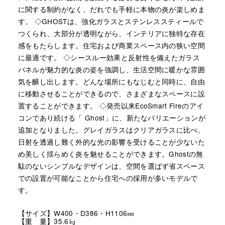
に関する制約がなく、だれでも手軽に本物の炎が楽しめま
す。 ◇GHOSTは、強化ガラスとステンレススティールで
つくられ、大部分が透明ながら、インテリアに独特な存在
感をもたらします。住宅および商業スペース内の狭い空間
に最適です。 ◇シースルー効果と反射性を備えたガラス
パネルが魅力的な炎の姿を強調し、生活空間に暖かな雰囲
気を醸し出します。どんな場所にもなじむと同時に、自由
に移動させることができるので、さまざまなスペースに設
置することができます。 ◇発売以来EcoSmart Fireのアイ
コンであり続ける「 Ghost」に、新たなバリエーションが
追加となりました。グレイガラスはクリアガラスに比べ、
日射を透過し難く外的な光の影響を受けることが少ないた
め美しく揺らめく炎を魅せることができます。Ghostの無
駄のないシンプルなデザインは、空間を選ばず省スペース
での設置が可能なことから住宅への採用が多いモデルで
す。
【サイズ】W400・D386・H1106㎜
【重 量】35.6㎏