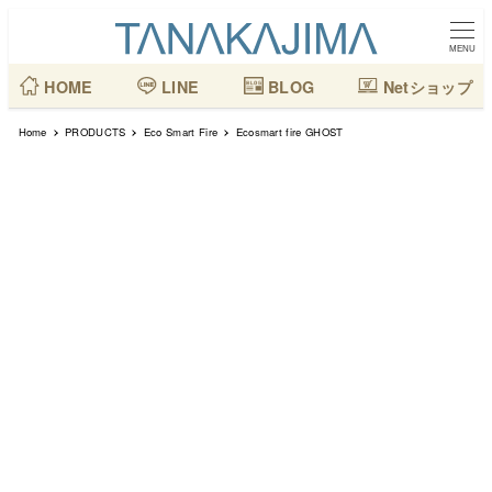
メ
イ
MENU
ン
HOME
LINE
BLOG
Netショップ
コ
Home
PRODUCTS
Eco Smart Fire
Ecosmart fire GHOST
ン
テ
ン
ツ
へ
移
動